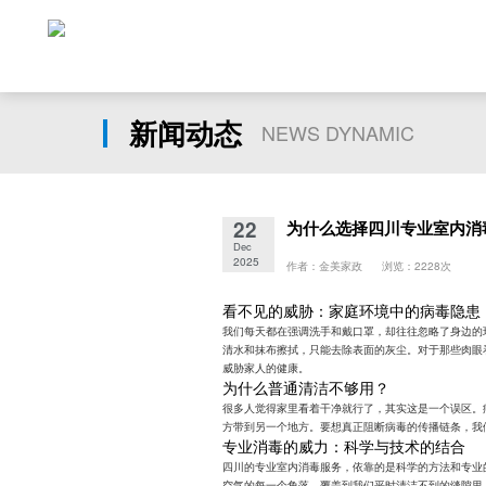
新闻动态
NEWS DYNAMIC
22
为什么选择四川专业室内消
Dec
2025
作者：金美家政 浏览：2228次
看不见的威胁：家庭环境中的病毒隐患
我们每天都在强调洗手和戴口罩，却往往忽略了身边的
清水和抹布擦拭，只能去除表面的灰尘。对于那些肉眼
威胁家人的健康。
为什么普通清洁不够用？
很多人觉得家里看着干净就行了，其实这是一个误区。
方带到另一个地方。要想真正阻断病毒的传播链条，我
专业消毒的威力：科学与技术的结合
四川的专业室内消毒服务，依靠的是科学的方法和专业
空气的每一个角落，覆盖到我们平时清洁不到的缝隙里