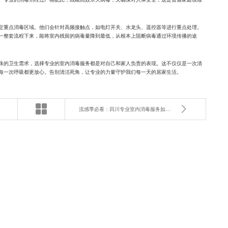
定重点消毒区域。他们会针对高频接触点，如电灯开关、水龙头、遥控器等进行重点处理。
一整套流程下来，能将室内残留的病毒量降到最低，从根本上阻断病毒通过环境传播的途
殊的卫生需求，选择专业的室内消毒服务都是对自己和家人负责的表现。这不仅仅是一次清
每一次呼吸都更放心。告别清洁死角，让专业的力量守护我们每一天的居家生活。
流感季必看：四川专业室内消毒服务如何守护全家安全？