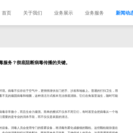
首页
关于我们
业务展示
业务服务
新闻动
毒服务？彻底阻断病毒传播的关键。
环境。病毒不仅存在于空气中，更悄悄潜伏在门把手、沙发和地板上。普通的打扫卫生，用
看不见的顽固病毒和细菌，这种清洁方式根本无法彻底清除。它们在角落里滋生，随时可能
病毒非常微小，而且生命力顽强。简单的擦拭不仅杀不死它们，有时甚至会把病毒从一个地
们需要的是专业的消杀手段，而不仅仅是表面的清洁。
的设备。消毒人员会使用专门的喷雾设备，将消毒剂雾化成极细的颗粒。这些颗粒能弥漫在
。专业的消毒剂经过严格配比，既能高效杀灭病毒，又确保对人体安全，这是普通家庭很难