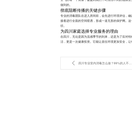
做到的。
彻底阻断传播的关键步骤
专业的消毒团队在进入房间前，会先进行环境评估，确
接着进行全面的空间喷洒，形成一道无形的保护网。这
径。
为四川家庭选择专业服务的理由
在四川，无论是因为流感季节的到来，还是为了应对特
洁，更是一次健康投资。它能让居住环境更加安全，让
四川专业室内消毒怎么做？99%的人不知道的深度杀菌细节